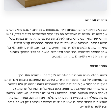
שמנים אתריים
השמנים האתרים הם תמציות ריח שנמצאות בצמחים. ישנם סוגים רבים
של שמנים. השמנים האתריים הם כלי יעיל ומשמשים לריפוי פיזי, נפשי
ורוחני-אנרגטי. מניסיוני ניתן לשלב את השמנים האתריים כמעט בכל
נושא ובעיה, מבעיות אורטופדיות ועד טיפול בהפרעות קשב וריכוז,
מטיהור בתים ועסקים ועד שיפור יחסים בין בני זוג, אך עם זאת, לא כל
שמן מתאים לשימוש בכל מצב ולכן רצוי לגשת למטפל מוסמך בתחום
שיודע את רזי השימוש בתורת השמנים.
צמחי מרפא
צמחי מרפא הינם חומרים תרופתיים לכל דבר . ייחודם הוא בכך
שהשפעתם על הגוף מתונה ומאוזנת. השפעתם המאוזנת נובעת מכך שהם
פועלים כמכלול של חומרים כימיים שמוכרים לגופנו מהטבע ולא כחומר
כימי בודד כמו שמקובל ברפואה הקונבנציונלית. כמו כל תרופה, גם
לצמחי מרפא תופעות לוואי, התוויות נגד ומינוני צריכה. השימוש בצמחי
מרפא מומלץ רק בהתייעצות עם אדם שלמד את התחום. צמחי המרפא
מאפשרים טיפול יעיל בנושאים פיזיים ונפשיים ולרוב ניתן לשלב בינם
ובין שמנים אתריים.